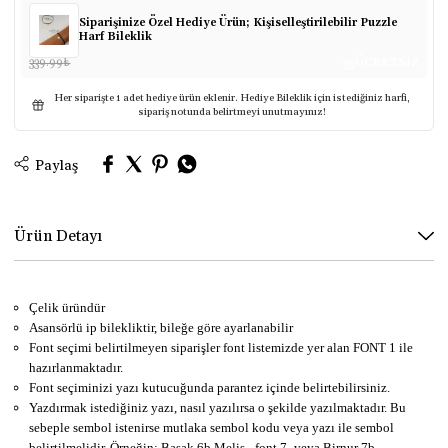
Siparişinize Özel Hediye Ürün; Kişiselleştirilebilir Puzzle
Harf Bileklik
339.99
₺
ÜCRETSİZ
Her siparişte 1 adet hediye ürün eklenir. Hediye Bileklik için istediğiniz harfi,
sipariş notunda belirtmeyi unutmayınız!
Paylaş
Ürün Detayı
Çelik üründür
Asansörlü ip bilekliktir, bileğe göre ayarlanabilir
Font seçimi belirtilmeyen siparişler font listemizde yer alan FONT 1 ile
hazırlanmaktadır.
Font seçiminizi yazı kutucuğunda parantez içinde belirtebilirsiniz.
Yazdırmak istediğiniz yazı, nasıl yazılırsa o şekilde yazılmaktadır. Bu
sebeple sembol istenirse mutlaka sembol kodu veya yazı ile sembol
belirtilmelidir. Örneğin; Başak 6b Melis - font 7- veya Birnur 7b