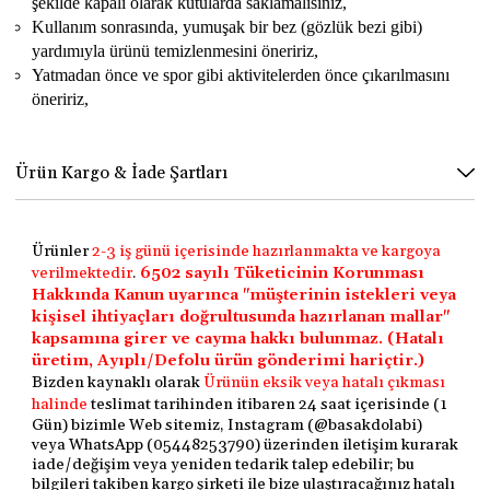
şekilde kapalı olarak kutularda saklamalısınız,
Kullanım sonrasında, yumuşak bir bez (gözlük bezi gibi)
yardımıyla ürünü temizlenmesini öneririz,
Yatmadan önce ve spor gibi aktivitelerden önce çıkarılmasını
öneririz,
Ürün Kargo & İade Şartları
Ürünler
2-3 iş günü içerisinde hazırlanmakta ve kargoya
verilmektedir
.
6502 sayılı Tüketicinin Korunması
Hakkında Kanun uyarınca "müşterinin istekleri veya
kişisel ihtiyaçları doğrultusunda hazırlanan mallar"
kapsamına girer ve cayma hakkı bulunmaz. (Hatalı
üretim, Ayıplı/Defolu ürün gönderimi hariçtir.)
Bizden kaynaklı olarak
Ürünün eksik veya hatalı çıkması
halinde
teslimat tarihinden itibaren 24 saat içerisinde (1
Gün) bizimle Web sitemiz, Instagram (@basakdolabi)
veya WhatsApp (05448253790) üzerinden iletişim kurarak
iade/değişim veya yeniden tedarik talep edebilir; bu
bilgileri takiben kargo şirketi ile bize ulaştıracağınız hatalı