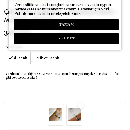
Veri politikasındaki amaçlarla sınırlı ve mevzuata uygun
şekilde çerez konumlandırmaktayız. Detaylar için
Veri
Çelik Plaka İp Bileklik - Kişiselleştirilebilir -
Politikamız
metnini inceleyebilirsiniz.
Model 3 - Siyah İp
TAMAM
349.49
₺
REDDET
Alt Ürünler
Gold Renk
Silver Renk
Yazdırmak İstediğiniz Yazı ve Font Seçimi (Örneğin; Başak 4b Melis 7b - font 1-
gibi belirtebilirsiniz.)
+