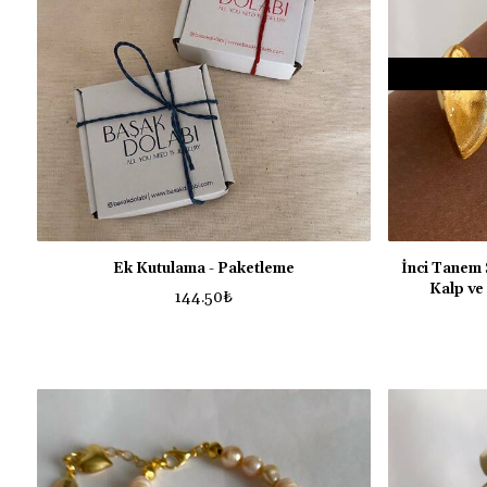
Ek Kutulama - Paketleme
İnci Tanem 
Kalp ve 
144.50
₺