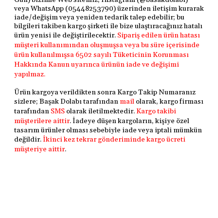
Gün) bizimle Web sitemiz, Instagram (@basakdolabi)
veya WhatsApp (05448253790) üzerinden iletişim kurarak
iade/değişim veya yeniden tedarik talep edebilir; bu
bilgileri takiben kargo şirketi ile bize ulaştıracağınız hatalı
ürün yenisi ile değiştirilecektir.
Sipariş edilen ürün hatası
müşteri kullanımından oluşmuşsa veya bu süre içerisinde
ürün kullanılmışsa
6502 sayılı Tüketicinin Korunması
Hakkında Kanun uyarınca
ürünün iade ve değişimi
yapılmaz.
Ürün kargoya verildikten sonra Kargo Takip Numaranız
sizlere; Başak Dolabı tarafından
mail
olarak, kargo firması
tarafından
SMS
olarak iletilmektedir.
Kargo takibi
müşterilere aittir
. İadeye düşen kargoların, kişiye özel
tasarım ürünler olması sebebiyle iade veya iptali mümkün
değildir.
İkinci kez tekrar gönderiminde kargo ücreti
müşteriye aittir
.