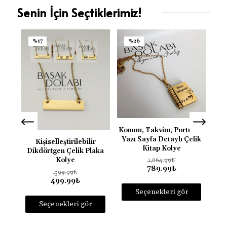
Senin İçin Seçtiklerimiz!
%17
%26
P
Konum, Takvim, Portre ve
Yazı Sayfa Detaylı Çelik
Kişiselleştirilebilir
Kitap Kolye
Dikdörtgen Çelik Plaka
Kolye
1,064.99
₺
789.99
₺
599.99
₺
499.99
₺
Seçenekleri gör
Seçenekleri gör