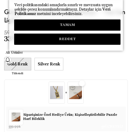
Veri politikasındaki amaçlarla sınırlı ve mevzuata uygun
şekilde çerez konumlandırmaktayız. Detaylar için
Veri
Güneş ve Günebakan Çiçeği Kolye - ''The Sun
Politikamız
metnini inceleyebilirsiniz.
Light''
TAMAM
500.99
₺
336.49
₺
REDDET
Alt Ürünler
Gold Renk
Silver Renk
Tükendi
+
Siparişinize Özel Hediye Ürün; Kişiselleştirilebilir Puzzle
Harf Bileklik
339.99
₺
ÜCRETSİZ