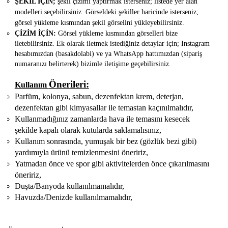
ŞEKİL İÇİN;
şekil çizimi yaptırmak isterseniz; listede yer alan
modelleri seçebilirsiniz. Görseldeki şekiller haricinde isterseniz;
görsel yükleme kısmından şekil görselini yükleyebilirsiniz.
ÇİZİM İÇİN:
Görsel yükleme kısmından görselleri bize
iletebilirsiniz.
Ek olarak iletmek istediğiniz detaylar için; Instagram
hesabımızdan (basakdolabi) ve ya WhatsApp hattımızdan (sipariş
numaranızı belirterek) bizimle iletişime geçebilirsiniz.
Önerileri:
Kullanım
Parfüm, kolonya, sabun, dezenfektan krem, deterjan,
dezenfektan gibi kimyasallar ile temastan kaçınılmalıdır,
Kullanmadığınız zamanlarda hava ile temasını kesecek
şekilde kapalı olarak kutularda saklamalısınız,
Kullanım sonrasında, yumuşak bir bez (gözlük bezi gibi)
yardımıyla ürünü temizlenmesini öneririz,
Yatmadan önce ve spor gibi aktivitelerden önce çıkarılmasını
öneririz,
Duşta/Banyoda kullanılmamalıdır,
Havuzda/Denizde kullanılmamalıdır,