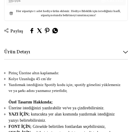
339.99
₺
ÜCRETSİZ
Her siparişte 1 adet hediye ürün eklenir. Hediye Bileklik için istediğiniz harfi,
sipariş notunda belirtmeyi unutmayınız!
Paylaş
Ürün Detayı
Pirinç Üzerine altın kaplamadır.
Kolye Uzunluğu 45 cm`dir
Yazdırmak istediğiniz Spotify kodu için; spotify görselini yüklemeniz
ve ya şarkı adını yazmanız yeterlidir,
Özel Tasarım Hakkında;
Üzerine istediğinizi yazdırabilir ve/ve ya çizdirebilirsiniz.
YAZI İÇİN;
kutucukta yer alan kısmında yazdırmak istediğiniz
yazıyı belirtebilirsiniz.
FONT İÇİN;
Görselde belirtilen fontlardan seçebilirsiniz,