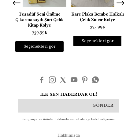
Tesadüf Seni Önüme
Kare Plaka Bombe Halkalı
Yı
Çıkarmasaydı Şiiri Çelik
Çelik Zincir Kolye
Kitap Kolye
375.99
₺
739.99
₺
Seçenekleri gör
Seçenekleri gör
İLK SEN HABERDAR OL!
GÖNDER
Kampanya ve ürünler hakkında e-mail almayı kabul ediyorum.
Hakkımızda