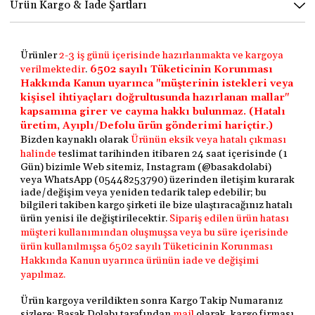
Ürün Kargo & İade Şartları
Ürünler
2-3 iş günü içerisinde hazırlanmakta ve kargoya
verilmektedir
.
6502 sayılı Tüketicinin Korunması
Hakkında Kanun uyarınca "müşterinin istekleri veya
kişisel ihtiyaçları doğrultusunda hazırlanan mallar"
kapsamına girer ve cayma hakkı bulunmaz. (Hatalı
üretim, Ayıplı/Defolu ürün gönderimi hariçtir.)
Bizden kaynaklı olarak
Ürünün eksik veya hatalı çıkması
halinde
teslimat tarihinden itibaren 24 saat içerisinde (1
Gün) bizimle Web sitemiz, Instagram (@basakdolabi)
veya WhatsApp (05448253790) üzerinden iletişim kurarak
iade/değişim veya yeniden tedarik talep edebilir; bu
bilgileri takiben kargo şirketi ile bize ulaştıracağınız hatalı
ürün yenisi ile değiştirilecektir.
Sipariş edilen ürün hatası
müşteri kullanımından oluşmuşsa veya bu süre içerisinde
ürün kullanılmışsa
6502 sayılı Tüketicinin Korunması
Hakkında Kanun uyarınca
ürünün iade ve değişimi
yapılmaz.
Ürün kargoya verildikten sonra Kargo Takip Numaranız
sizlere; Başak Dolabı tarafından
mail
olarak, kargo firması