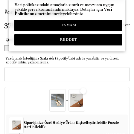
Veri politikasındaki amaçlarla sınırlı ve mevzuata uygun
şekilde çerez konumlandırmaktayız. Detaylar için
Veri
Portre ve Spotify Kolye
Politikamız
metnini inceleyebilirsiniz.
379.49
₺
Fiyatı düşünce haber ver
TAMAM
REDDET
Çizdirmek İstediğiniz Portre/Kişisel Fotoğraf
Yazdırmak İstediğiniz Şarkı Adı (Spotify'daki adı ile yazabilir ve ya direkt
spotify linkini yazabilirsiniz)
+
Siparişinize Özel Hediye Ürün; Kişiselleştirilebilir Puzzle
Harf Bileklik